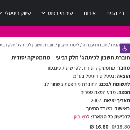
דף הבית
אודות
שירותי דפוס
שיווק דיגיטלי
פתח סרגל נגישות
עמוד הבית
/
חוברות עבודה
/
לימוד חשבון
/ חוברת חשבון לכיתה ג' חלק רבי
חוברת חשבון לכיתה ג' חלק רביעי – מתמטיקה יסודית
מחבר
: מתמטיקה יסודית לפי שיטת סינגפור
הוצאה
: גסטליט דיגיטל בע"מ
לתשומת לבכם
: החוברת מודפסת בשחור לבן
הפצה
: מדע הפצת ספרים
תאריך יציאה
: 2007
באישור
: משרד החינוך
לרכישת כל המארז
:
לחץ כאן
₪
16.80
₪
18.80