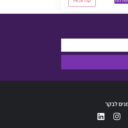
פה לסל
קנה עכשיו
נים לבקר