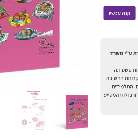
קנה עכשיו
מאושרת ע"י משרד
כות פשטותה
רונות החשיבה
ם. התלמידים
ג ולוגי המסייע